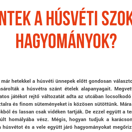
ntek a húsvéti szo
hagyományok?
r hetekkel a húsvéti ünnepek előtt gondosan választott
árolták a húsvétra szánt ételek alapanyagait. Megve
atos játékot rejtő változatát adta az utcában locsolkod
asztalra és finom süteményeket is közösen sütöttünk. Már
ból és lassan csak vidéken tartják. De ezzel együtt a t
múlt homályába vész. Mégis, hogyan tudjuk a karács
a húsvétot és a vele együtt járó hagyományokat megőrizni