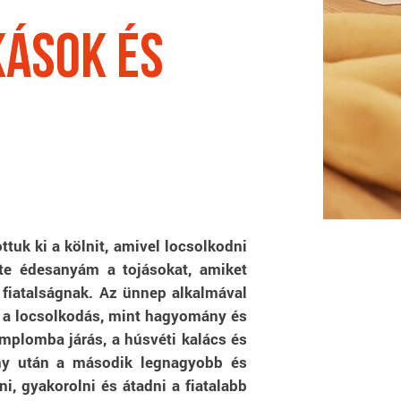
kások és
uk ki a kölnit, amivel locsolkodni
tte édesanyám a tojásokat, amiket
ó fiatalságnak. Az ünnep alkalmával
a a locsolkodás, mint hagyomány és
emplomba járás, a húsvéti kalács és
ony után a második legnagyobb és
, gyakorolni és átadni a fiatalabb