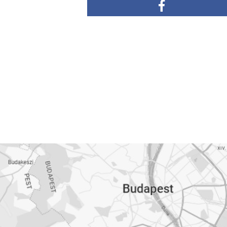
A következő szakaszban a Gere Pékség üzleteinek elérhetőségeit 