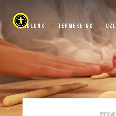
Akadálymentességi beállítások
RÓLUNK
TERMÉKEINK
ÜZ
Nyitólap