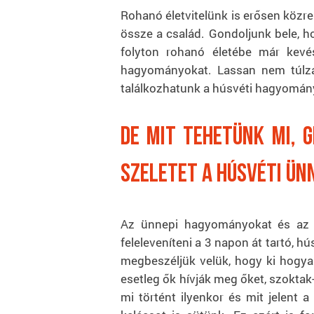
Rohanó életvitelünk is erősen közre
össze a család. Gondoljunk bele, h
folyton rohanó életébe már kevé
hagyományokat. Lassan nem túlzá
találkozhatunk a húsvéti hagyomán
De mit tehetünk mi, g
szeletet a húsvéti ün
Az ünnepi hagyományokat és az ü
feleleveníteni a 3 napon át tartó, 
megbeszéljük velük, hogy ki hogyan
esetleg ők hívják meg őket, szoktak
mi történt ilyenkor és mit jelent 