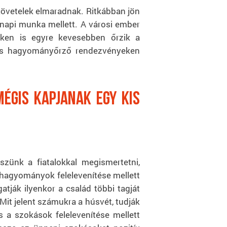
ejövetelek elmaradnak. Ritkábban jön
 napi munka mellett. A városi ember
éken is egyre kevesebben őrzik a
 és hagyományőrző rendezvényeken
mégis kapjanak egy kis
ünk a fiatalokkal megismertetni,
a hagyományok felelevenítése mellett
tják ilyenkor a család többi tagját
Mit jelent számukra a húsvét, tudják
s a szokások felelevenítése mellett