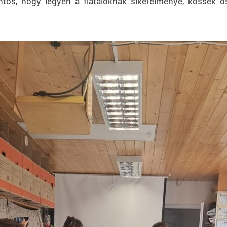
ontos, hogy legyen a fiataloknak sikerélménye, kössék 