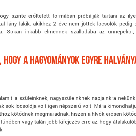
ogy szinte erőltetett formában próbálják tartani az i
l lány lakik, akikhez 2 éve nem jöttek locsolók pedig 
a. Sokan inkább elmennek szállodába az ünnepekor
k, hogy a hagyományok egyre halvány
alamit a szüleinknek, nagyszüleinknek napjainkra nekü
k sok locsolója volt igen népszerű volt. Mára kimondhatj
éthoz kötődnek megmaradnak, hiszen a hívők erősen kötődn
űnőben vagy talán jobb kifejezés erre az, hogy átalakulób
k.