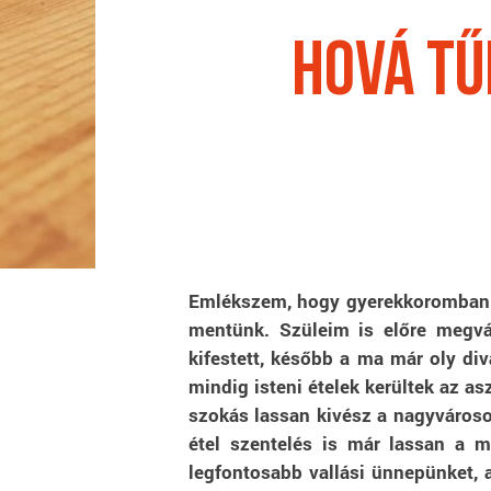
Hová tű
Emlékszem, hogy gyerekkoromban má
mentünk. Szüleim is előre megvás
kifestett, később a ma már oly div
mindig isteni ételek kerültek az 
szokás lassan kivész a nagyvárosok
étel szentelés is már lassan a 
legfontosabb vallási ünnepünket, 