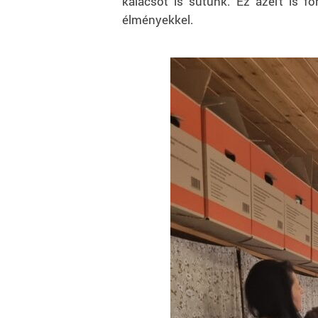
kalácsot is sütünk. Ez azért is f
élményekkel.