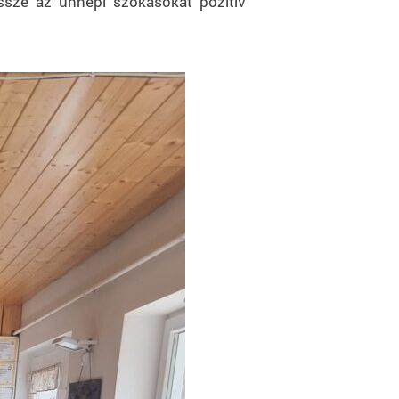
össze az ünnepi szokásokat pozitív