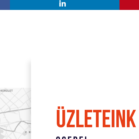
és nyitvatartását találja. A háttérben látható térkép illusztrác
üzleteink