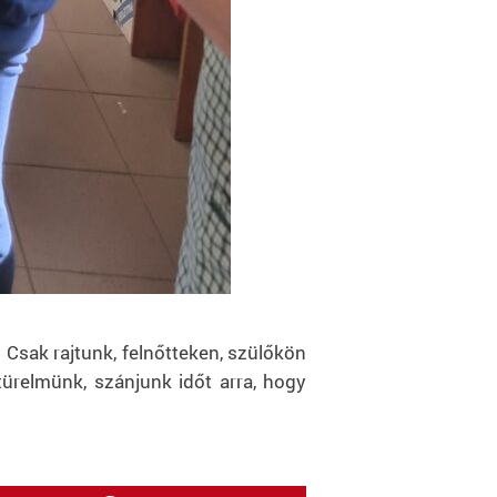
sak rajtunk, felnőtteken, szülőkön
türelmünk, szánjunk időt arra, hogy