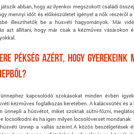
 játszik abban, hogy az ilyenkor megszokott családi össz
ogy mennyi időt és előkészületet igényel a nők részéről a
sbé illeszthetők be a húsvéti hagyományok. Már vid
s azt állítani, hogy már csak a kézműves vásárokon
yokkal.
ere pékség azért, hogy gyerekeink 
nepből?
nnephez kapcsolódó szokásokat minden évben igyeksz
húsvéti kézműves foglalkozás keretében. A kalácssütés és 
 ünnepli a húsvétot, miket szoktak sütni-főzni, meglátoga
-e locsolkodni és ha igen milyen locsolóverset mondanak. 
a húsvéti ünnep a vallás szerint.A közös beszélgetések é