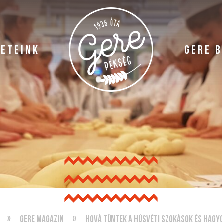
LETEINK
GERE 
Gere magazin
Hová tűntek a húsvéti szokások és hag