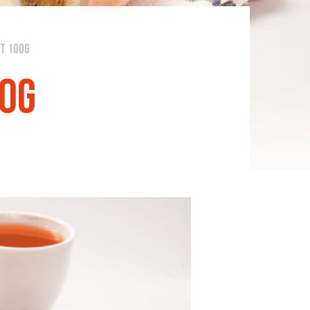
t 100g
00g