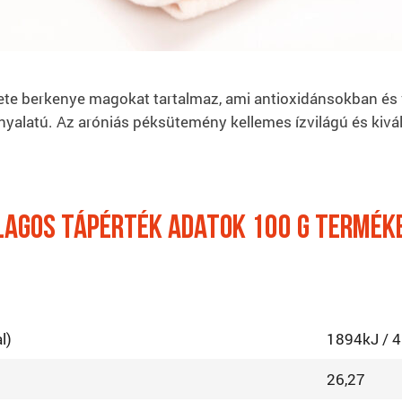
ekete berkenye magokat tartalmaz, ami antioxidánsokban é
rnyalatú. Az aróniás péksütemény kellemes ízvilágú és kiv
lagos tápérték adatok 100 G termék
l)
1894kJ / 4
26,27