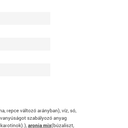
ma, repce változó arányban), víz, só,
, savanyúságot szabályozó anyag
karotinok).),
aronia mix
(búzaliszt,