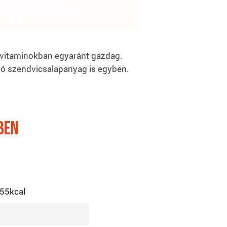
s vitaminokban egyaránt gazdag.
áló szendvicsalapanyag is egyben.
ben
55kcal