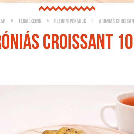
lap
Termékeink
Reform pékáruk
Aróniás croissan
óniás croissant 1