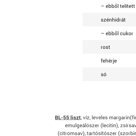
– ebből telített
szénhidrát
– ebből cukor
rost
fehérje
só
BL-55 liszt
, víz, leveles margarin(
emulgeálószer (lecitin), zsírs
(citromsav), tartósítószer (szorbi