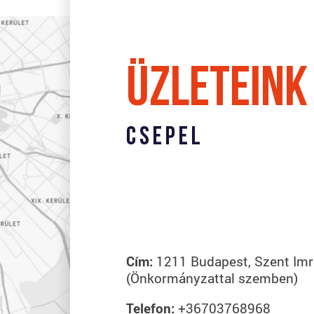
és nyitvatartását találja. A háttérben látható térkép illusztrác
üzleteink
Csepel
Cím:
1211 Budapest, Szent Imr
(Önkormányzattal szemben)
Telefon:
+36703768968