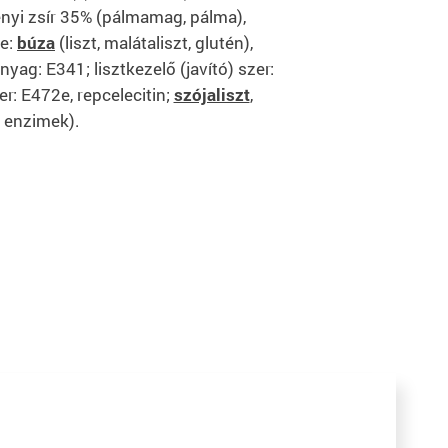
nyi zsír 35% (pálmamag, pálma),
le:
búza
(liszt, malátaliszt, glutén),
yag: E341; lisztkezelő (javító) szer:
r: E472e, repcelecitin;
szójaliszt
,
; enzimek).