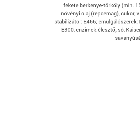
fekete berkenye-törköly (min. 1
növényi olaj (repcemag), cukor, 
stabilizátor: E466; emulgálószerek: 
E300, enzimek.élesztő
,
só, Kaise
savanyúság