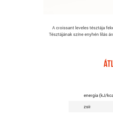
A croissant leveles tésztája f
Tésztájának színe enyhén lilás á
át
energia (kJ/kca
zsír