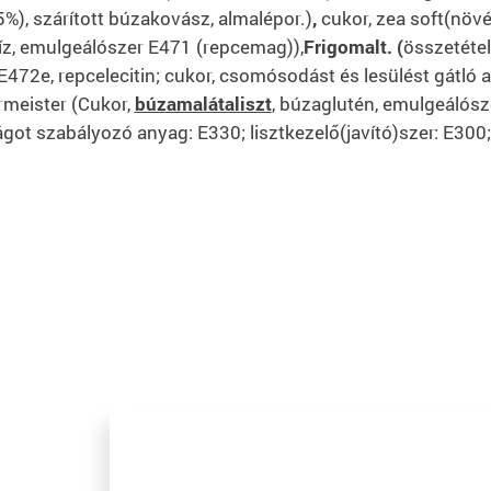
5%), szárított búzakovász, almalépor.)
,
cukor, zea soft(növé
víz, emulgeálószer E471 (repcemag)),
Frigomalt. (
összetéte
E472e, repcelecitin; cukor, csomósodást és lesülést gátló an
rmeister (Cukor,
búzamalátaliszt
, búzaglutén, emulgeálósze
ot szabályozó anyag: E330; lisztkezelő(javító)szer: E300