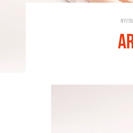
Nyitó
Ar