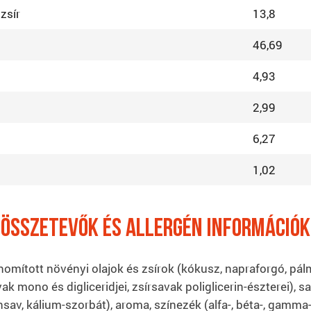
 zsír
13,8
46,69
4,93
2,99
6,27
1,02
ÖSSZETEVőK ÉS ALLERGÉN INFORMÁCIÓK
finomított növényi olajok és zsírok (kókusz, napraforgó, pál
avak mono és digliceridjei, zsírsavak poliglicerin-észterei)
nsav, kálium-szorbát), aroma, színezék (alfa-, béta-, gamma-