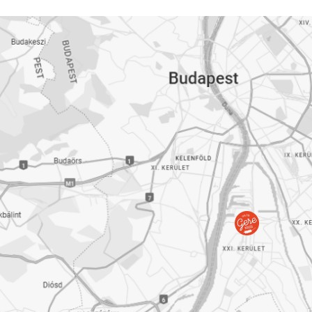
A következő szakaszban a Gere Pékség üzleteinek elérhetőségeit 
Taksony
Telefon:
+36 70 376 8961
Címünk:
2335 Taksony, Fő út 47.
Nyitvatartás:
Hétfő-péntek: 5:00-16:00