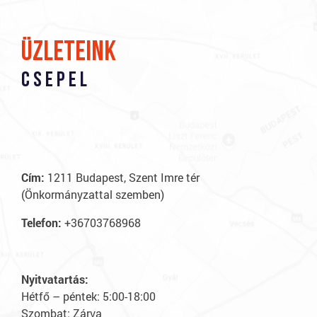
üzleteink
Csepel
S
F
Tele
Cím:
1211 Budapest, Szent Imre tér
(Önkormányzattal szemben)
Cím
Dr. 
Telefon:
+36703768968
Nyit
Hétf
Nyitvatartás:
Szo
Hétfő – péntek: 5:00-18:00
Vas
Szombat: Zárva