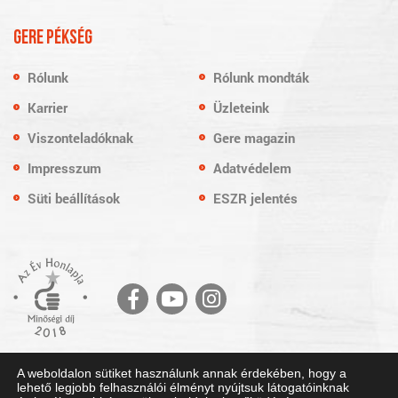
GERE PÉKSÉG
Rólunk
Rólunk mondták
Karrier
Üzleteink
Viszonteladóknak
Gere magazin
Impresszum
Adatvédelem
Süti beállítások
ESZR jelentés
© Copyright 2018. Gere István Sütödéje Kft. Minden jog fenntartva.
A weboldalon sütiket használunk annak érdekében, hogy a
Honlaptervezés: Kreatív Vonalak
lehető legjobb felhasználói élményt nyújtsuk látogatóinknak