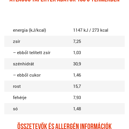
energia (kJ/kcal)
1147 kJ / 273 kcal
zsír
7,25
– ebből telített zsír
1,03
szénhidrát
30,9
– ebből cukor
1,46
rost
15,7
fehérje
7,93
só
1,48
ÖSSZETEVőK ÉS ALLERGÉN INFORMÁCIÓK