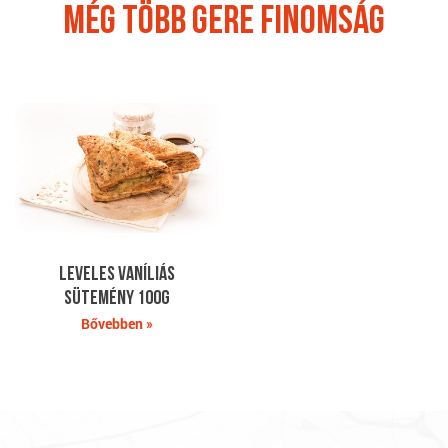
Még több Gere finomság
Leveles vaníliás
sütemény 100g
Bővebben »
A következő szakaszban a Gere Pékség üzleteinek elérhetőségeit 