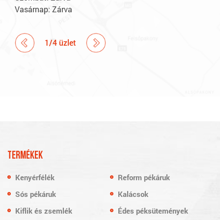
Vasárnap: Zárva
1
/
4
üzlet
TERMÉKEK
Kenyérfélék
Reform pékáruk
Sós pékáruk
Kalácsok
Kiflik és zsemlék
Édes péksütemények