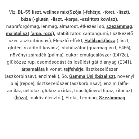
Víz,
BL-55 liszt
,
wellnes mix(
Szója (-fehérje, -töret, -liszt),
búza (-glutén, -liszt, -korpa, -szárított kovász)
,
napraforgómag, lenmag, almarost, étkezési só,
szezámmag
,
malátaliszt
(árpa, rozs),
stabilizátor: xantángumi, lisztkezelő
szer: aszkorbinsav.)
, Élesztő effekt,
Halbback(
búza
(-liszt,-
glutén,-szárított kovász), stabilizátor (guarmagliszt, E466),
növényi zsíradék (pálma), cukor, emulgeálószer (E472e),
glükózszirup, csomósodást és lesülést gátló anyag (E341),
árpamaláta
kivonat,
tejfehérje
, lisztkezelőszer
(aszkorbinsav), enzimek.
)
, Só,
Gamma Uni (
búzaliszt
, növényi
olaj (repce), lisztkezelőszer (aszkorbinsav), enzim (alfa-
amiláz, celluláz, glükóz oxidáz, triacilglicerol lipáz, xilanáz)
(
búza
), inaktív élesztő.
)
, Étolaj, Lenmag,
Szezámmag