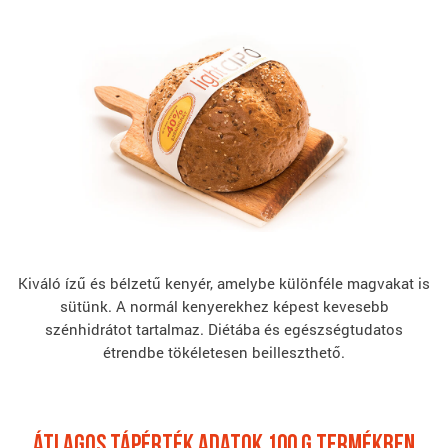
Kiváló ízű és bélzetű kenyér, amelybe különféle magvakat is
sütünk. A normál kenyerekhez képest kevesebb
szénhidrátot tartalmaz. Diétába és egészségtudatos
étrendbe tökéletesen beilleszthető.
átlagos tápérték adatok 100 G termékben