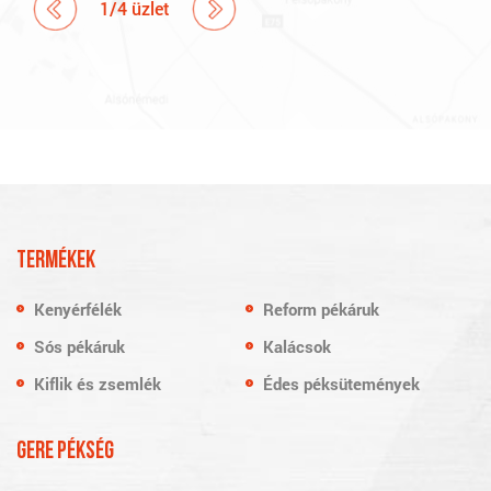
1
/
4
üzlet
TERMÉKEK
Kenyérfélék
Reform pékáruk
Sós pékáruk
Kalácsok
Kiflik és zsemlék
Édes péksütemények
GERE PÉKSÉG