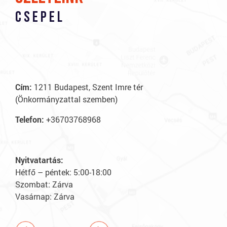
Csepel
S
F
Tele
Cím:
1211 Budapest, Szent Imre tér
(Önkormányzattal szemben)
Cím
Dr. 
Telefon:
+36703768968
Nyit
Hétf
Nyitvatartás:
Szo
Hétfő – péntek: 5:00-18:00
Vas
Szombat: Zárva
Vasárnap: Zárva