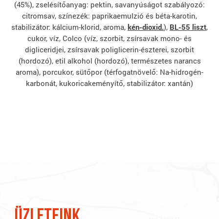
(45%), zselésítőanyag: pektin, savanyúságot szabályozó:
citromsav, színezék: paprikaemulzió és béta-karotin,
stabilizátor: kálcium-klorid, aroma,
kén-dioxid.
),
BL-55 liszt
,
cukor, víz, Colco (víz, szorbit, zsírsavak mono- és
digliceridjei, zsírsavak poliglicerin-észterei, szorbit
(hordozó), etil alkohol (hordozó), természetes narancs
aroma), porcukor, sütőpor (térfogatnövelő: Na-hidrogén-
karbonát, kukoricakeményítő, stabilizátor: xantán)
A következő szakaszban a Gere Pékség üzleteinek elérhetőségeit 
üzleteink