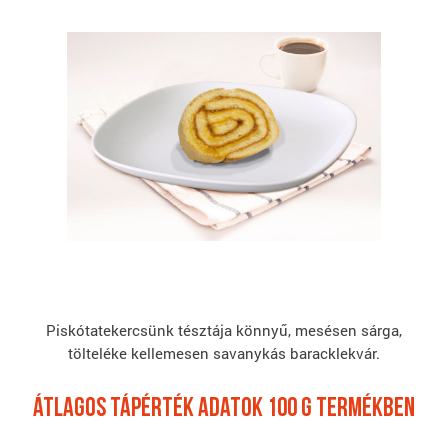
Piskótatekercsünk tésztája könnyű, mesésen sárga,
tölteléke kellemesen savanykás baracklekvár.
átlagos tápérték adatok 100 G termékben