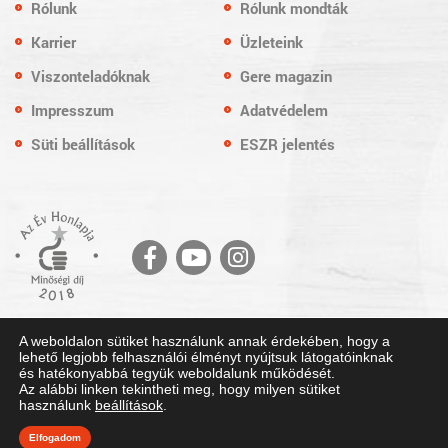
Rólunk
Rólunk mondták
Karrier
Üzleteink
Viszonteladóknak
Gere magazin
Impresszum
Adatvédelem
Süti beállítások
ESZR jelentés
© Copyright 2018. Gere István Sütödéje Kft. Minden jog fenntartva.
A weboldalon sütiket használunk annak érdekében, hogy a
Honlaptervezés: Kreatív Vonalak
lehető legjobb felhasználói élményt nyújtsuk látogatóinknak
és hatékonyabbá tegyük weboldalunk működését.
Az alábbi linken tekintheti meg, hogy milyen sütiket
használunk
beállítások
.
Elfogadom