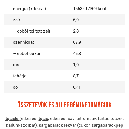
energia (kJ/kcal)
1563kJ /369 kcal
zsír
6,9
– ebből telített zsír
2,8
szénhidrát
67,9
– ebből cukor
45,8
rost
1,0
fehérje
8,7
só
0,41
ÖSSZETEVőK ÉS ALLERGÉN INFORMÁCIÓK
tojáslé
(étkezési
tojás
, étkezési sav: citromsav, tartósítószer:
kálium-szorbát), sárgabarack lekvár (cukor, sárgabarackpép