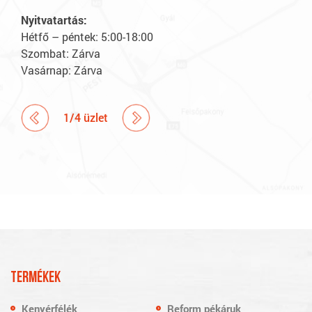
Hétf
Nyitvatartás:
Szo
Hétfő – péntek: 5:00-18:00
Vas
Szombat: Zárva
Vasárnap: Zárva
1
/
4
üzlet
TERMÉKEK
Kenyérfélék
Reform pékáruk