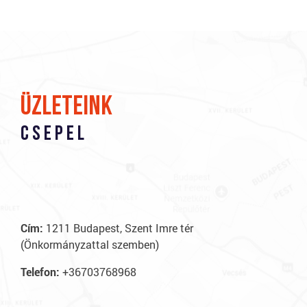
A következő szakaszban a Gere Pékség üzleteinek elérhetőségeit 
üzleteink
Csepel
S
F
Tele
Cím:
1211 Budapest, Szent Imre tér
(Önkormányzattal szemben)
Cím
Dr. 
Telefon:
+36703768968
Nyit