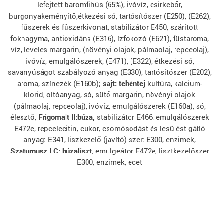
lefejtett baromfihús (65%), ivóvíz, csirkebőr,
burgonyakeményítő,étkezési só, tartósítószer (E250), (E262),
fűszerek és fűszerkivonat, stabilizátor E450, szárított
fokhagyma, antioxidáns (E316), ízfokozó (E621), füstaroma,
víz, leveles margarin, (növényi olajok, pálmaolaj, repceolaj),
ivóvíz, emulgálószerek, (E471), (E322), étkezési só,
savanyúságot szabályozó anyag (E330), tartósítószer (E202),
aroma, színezék (E160b);
sajt: tehéntej
kultúra, kalcium-
klorid, oltóanyag, só, sütő margarin, növényi olajok
(pálmaolaj, repceolaj), ivóvíz, emulgálószerek (E160a), só,
élesztő,
Frigomalt II:búza,
stabilizátor E466, emulgálószerek
E472e, repcelecitin, cukor, csomósodást és lesülést gátló
anyag: E341, liszkezelő (javító) szer: E300, enzimek,
Szaturnusz
LC: búzaliszt
, emulgeátor E472e, lisztkezelőszer
E300, enzimek, ecet