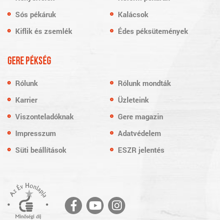
Sós pékáruk
Kalácsok
Kiflik és zsemlék
Édes péksütemények
GERE PÉKSÉG
Rólunk
Rólunk mondták
Karrier
Üzleteink
Viszonteladóknak
Gere magazin
Impresszum
Adatvédelem
Süti beállítások
ESZR jelentés