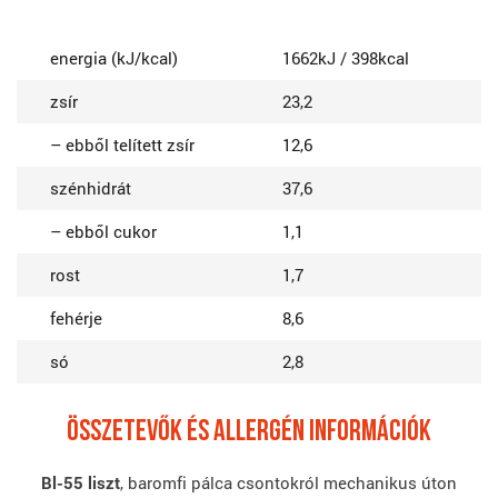
energia (kJ/kcal)
1662kJ / 398kcal
zsír
23,2
– ebből telített zsír
12,6
szénhidrát
37,6
– ebből cukor
1,1
rost
1,7
fehérje
8,6
só
2,8
ÖSSZETEVőK ÉS ALLERGÉN INFORMÁCIÓK
Bl-55 liszt
, baromfi pálca csontokról mechanikus úton